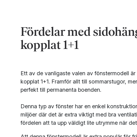
Fördelar med sidohän
kopplat 1+1
Ett av de vanligaste valen av fönstermodell ä
kopplat 1+1. Framför allt till sommarstugor, m
perfekt till permanenta boenden.
Denna typ av fönster har en enkel konstruktion 
miljöer där det är extra viktigt med bra ventila
fördelen att ta upp väldigt lite utrymme när det
Att denna fönstermodell är extra populär för frit