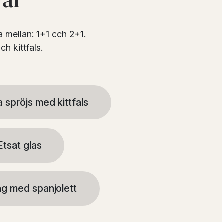
val
 mellan: 1+1 och 2+1.
h kittfals.
 spröjs med kittfals
Etsat glas
g med spanjolett