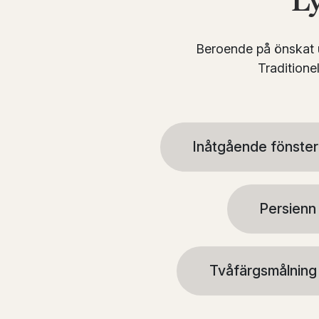
Ly
Beroende på önskat u
Traditione
Inåtgående fönster
Persienn
Tvåfärgsmålning