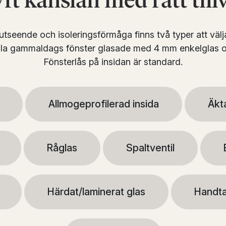
ft känslan med rätt till
tseende och isoleringsförmåga finns två typer att välja
lla gammaldags fönster glasade med 4 mm enkelglas oc
Fönsterlås på insidan är standard.
Allmogeprofilerad insida
Äkta
Råglas
Spaltventil
Härdat/laminerat glas
Handta