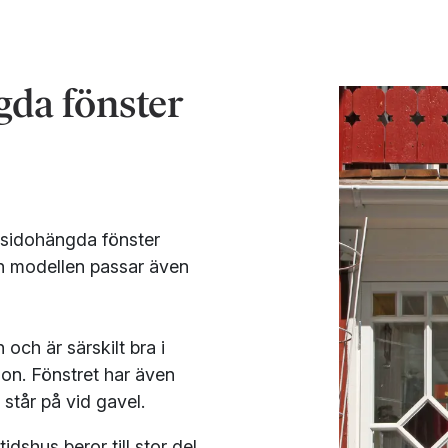
gda fönster
r sidohängda fönster
en modellen passar även
och är särskilt bra i
tion. Fönstret har även
 står på vid gavel.
idshus beror till stor del